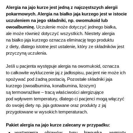
Alergia na jajo kurze jest jedną z najczęstszych alergii
pokarmowych. Alergia na białko jaja kurzego jest w istocie
uczuleniem na jego składniki, np. owomukoid lub
owoalbuminę.
Uczulenie może dotyczyć jednego białka,
ale może również dotyczyć wszystkich. Niestety alergia
na białko jaja kurzego oznacza eliminację tego produktu
z diety, dlatego istotne jest ustalenie, który ze składników jest
przyczyną uczulenia.
Jeśli u pacjenta występuje alergia na owomukoid, oznacza
to całkowite wykluczenie jaj z jadłospisu, pacjent nie może ich
spożywać pod żadną postacią. Pozostałe składniki jaja
kurzego (owoalbumina, konalbumina, lizozym)
są termowrażliwe – tracą właściwości alergizujące
pod wpływem temperatury, dlatego ci pacjenci mogą włączyć
do swojej diety np. jaja gotowane oraz produkty z jaj
przygotowane w wysokich temperaturach.
Pakiet alergia na jajo kurze zalecany w przypadku:
wystąpienia objawów typu biegunka, wymioty