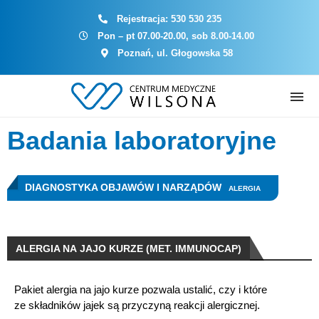
Rejestracja:
530 530 235
Pon – pt 07.00-20.00, sob 8.00-14.00
Poznań, ul. Głogowska 58
Badania laboratoryjne
DIAGNOSTYKA OBJAWÓW I NARZĄDÓW
ALERGIA
ALERGIA NA JAJO KURZE (MET. IMMUNOCAP)
Pakiet alergia na jajo kurze pozwala ustalić, czy i które
ze składników jajek są przyczyną reakcji alergicznej.