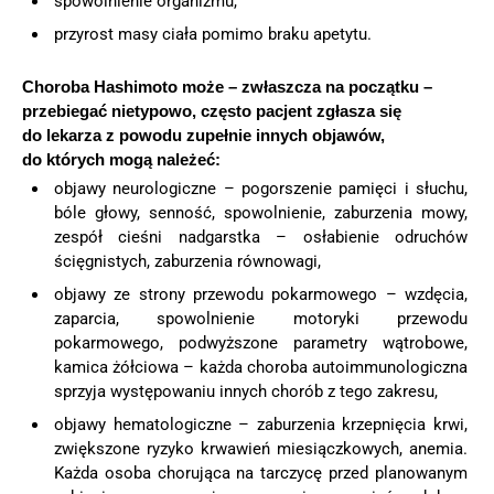
spowolnienie organizmu,
przyrost masy ciała pomimo braku apetytu.
Choroba Hashimoto może – zwłaszcza na początku –
przebiegać nietypowo, często pacjent zgłasza się
do lekarza z powodu zupełnie innych objawów,
do których mogą należeć:
objawy neurologiczne – pogorszenie pamięci i słuchu,
bóle głowy, senność, spowolnienie, zaburzenia mowy,
zespół cieśni nadgarstka – osłabienie odruchów
ścięgnistych, zaburzenia równowagi,
objawy ze strony przewodu pokarmowego – wzdęcia,
zaparcia, spowolnienie motoryki przewodu
pokarmowego, podwyższone parametry wątrobowe,
kamica żółciowa – każda choroba autoimmunologiczna
sprzyja występowaniu innych chorób z tego zakresu,
objawy hematologiczne – zaburzenia krzepnięcia krwi,
zwiększone ryzyko krwawień miesiączkowych, anemia.
Każda osoba chorująca na tarczycę przed planowanym