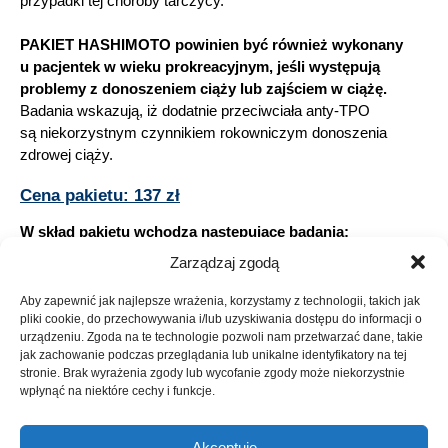
przypadki tej choroby tarczycy.
PAKIET HASHIMOTO powinien być również wykonany
u pacjentek w wieku prokreacyjnym, jeśli występują
problemy z donoszeniem ciąży lub zajściem w ciążę.
Badania wskazują, iż dodatnie przeciwciała anty-TPO
są niekorzystnym czynnikiem rokowniczym donoszenia
zdrowej ciąży.
Cena pakietu: 137 zł
W skład pakietu wchodzą następujące badania:
TSH – Tyreotropina (TSH) trzeciej generacji (L69)
Zarządzaj zgodą
FT4 – Wolna tyroksyna (FT4) (O69)
Aby zapewnić jak najlepsze wrażenia, korzystamy z technologii, takich jak
FT3 – Wolna trijodotyronina (FT3) (O55)
pliki cookie, do przechowywania i/lub uzyskiwania dostępu do informacji o
ATPO – P/c przeciw peroksydazie tarczycowej (ATPO)
urządzeniu. Zgoda na te technologie pozwoli nam przetwarzać dane, takie
(O09)
jak zachowanie podczas przeglądania lub unikalne identyfikatory na tej
stronie. Brak wyrażenia zgody lub wycofanie zgody może niekorzystnie
ATG – P/c antytyreoglobulinowe (ATG) (O18)
wpłynąć na niektóre cechy i funkcje.
Akceptuję