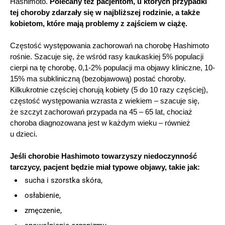
Hashimoto.
Polecany też pacjentom, u których przypadki
tej choroby zdarzały się w najbliższej rodzinie, a także
kobietom, które mają problemy z zajściem w ciążę.
Częstość występowania zachorowań na chorobę Hashimoto
rośnie. Szacuje się, że wśród rasy kaukaskiej 5% populacji
cierpi na tę chorobę, 0,1-2% populacji ma objawy kliniczne, 10-
15% ma subkliniczną (bezobjawową) postać choroby.
Kilkukrotnie częściej chorują kobiety (5 do 10 razy częściej),
częstość występowania wzrasta z wiekiem – szacuje się,
że szczyt zachorowań przypada na 45 – 65 lat, chociaż
choroba diagnozowana jest w każdym wieku – również
u dzieci.
Jeśli chorobie Hashimoto towarzyszy niedoczynność
tarczycy, pacjent będzie miał typowe objawy, takie jak:
sucha i szorstka skóra,
osłabienie,
zmęczenie,