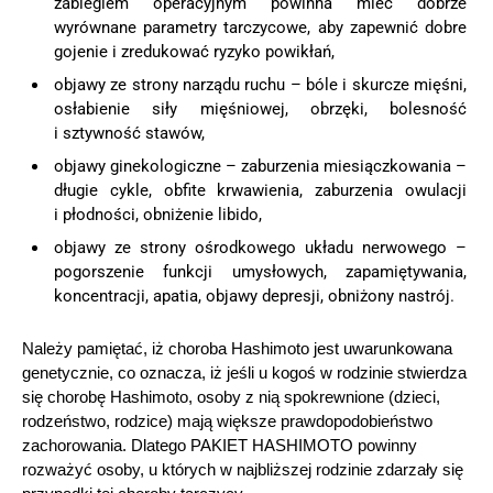
zabiegiem operacyjnym powinna mieć dobrze
wyrównane parametry tarczycowe, aby zapewnić dobre
gojenie i zredukować ryzyko powikłań,
objawy ze strony narządu ruchu – bóle i skurcze mięśni,
osłabienie siły mięśniowej, obrzęki, bolesność
i sztywność stawów,
objawy ginekologiczne – zaburzenia miesiączkowania –
długie cykle, obfite krwawienia, zaburzenia owulacji
i płodności, obniżenie libido,
objawy ze strony ośrodkowego układu nerwowego –
pogorszenie funkcji umysłowych, zapamiętywania,
koncentracji, apatia, objawy depresji, obniżony nastrój.
Należy pamiętać, iż choroba Hashimoto jest uwarunkowana
genetycznie, co oznacza, iż jeśli u kogoś w rodzinie stwierdza
się chorobę Hashimoto, osoby z nią spokrewnione (dzieci,
rodzeństwo, rodzice) mają większe prawdopodobieństwo
zachorowania. Dlatego PAKIET HASHIMOTO powinny
rozważyć osoby, u których w najbliższej rodzinie zdarzały się