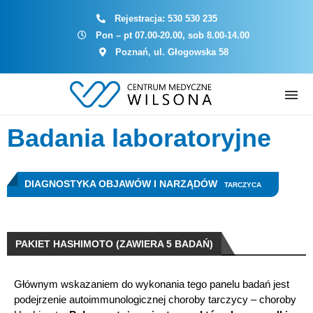
Rejestracja:
530 530 235
Pon – pt 07.00-20.00, sob 8.00-14.00
Poznań, ul. Głogowska 58
Badania laboratoryjne
DIAGNOSTYKA OBJAWÓW I NARZĄDÓW
TARCZYCA
PAKIET HASHIMOTO (ZAWIERA 5 BADAŃ)
Głównym wskazaniem do wykonania tego panelu badań jest
podejrzenie autoimmunologicznej choroby tarczycy – choroby