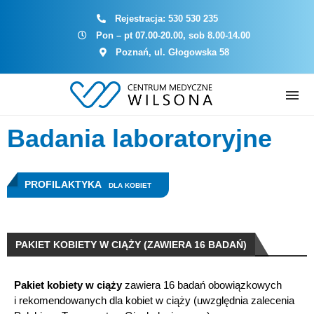
Rejestracja:
530 530 235
Pon – pt 07.00-20.00, sob 8.00-14.00
Poznań, ul. Głogowska 58
Badania laboratoryjne
PROFILAKTYKA
DLA KOBIET
PAKIET KOBIETY W CIĄŻY (ZAWIERA 16 BADAŃ)
Pakiet kobiety w ciąży
zawiera 16 badań obowiązkowych
i rekomendowanych dla kobiet w ciąży (uwzględnia zalecenia