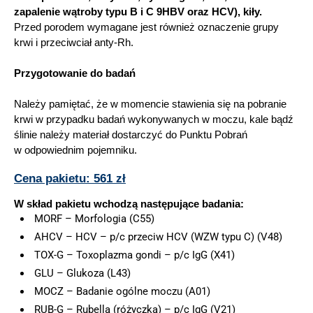
zapalenie wątroby typu B i C 9HBV oraz HCV), kiły.
Przed porodem wymagane jest również oznaczenie grupy
krwi i przeciwciał anty-Rh.
Przygotowanie do badań
Należy pamiętać, że w momencie stawienia się na pobranie
krwi w przypadku badań wykonywanych w moczu, kale bądź
ślinie należy materiał dostarczyć do Punktu Pobrań
w odpowiednim pojemniku.
Cena pakietu: 561 zł
W skład pakietu wchodzą następujące badania:
MORF – Morfologia (C55)
AHCV – HCV – p/c przeciw HCV (WZW typu C) (V48)
TOX-G – Toxoplazma gondi – p/c IgG (X41)
GLU – Glukoza (L43)
MOCZ – Badanie ogólne moczu (A01)
RUB-G – Rubella (różyczka) – p/c IgG (V21)