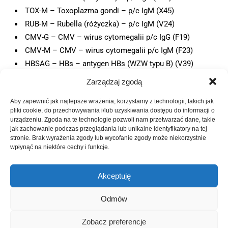
TOX-M – Toxoplazma gondi – p/c IgM (X45)
RUB-M – Rubella (różyczka) – p/c IgM (V24)
CMV-G – CMV – wirus cytomegalii p/c IgG (F19)
CMV-M – CMV – wirus cytomegalii p/c IgM (F23)
HBSAG – HBs – antygen HBs (WZW typu B) (V39)
WR – Test kiłowy – przesiewowy (WR)
Zarządzaj zgodą
GRUPA – Grupa krwi, Rh
Aby zapewnić jak najlepsze wrażenia, korzystamy z technologii, takich jak
TSH – Tyreotropina (TSH) trzeciej generacji (L69)
pliki cookie, do przechowywania i/lub uzyskiwania dostępu do informacji o
FE – Żelazo w surowicy (O95)
urządzeniu. Zgoda na te technologie pozwoli nam przetwarzać dane, takie
jak zachowanie podczas przeglądania lub unikalne identyfikatory na tej
AHIV – HIV – wirus HIV test przesiewowy (p/c anty-HIV
stronie. Brak wyrażenia zgody lub wycofanie zgody może niekorzystnie
1/2, antygen p24) (F91)
wpłynąć na niektóre cechy i funkcje.
Akceptuję
Powrót do listy badań
Odmów
Zobacz preferencje
Strona główna
O nas
Oferta
Kariera
Kontakt