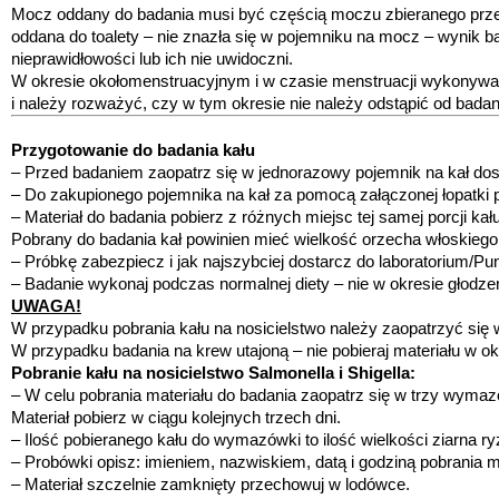
Mocz oddany do badania musi być częścią moczu zbieranego przez
oddana do toalety – nie znazła się w pojemniku na mocz – wynik b
nieprawidłowości lub ich nie uwidoczni.
W okresie okołomenstruacyjnym i w czasie menstruacji wykonywa
i należy rozważyć, czy w tym okresie nie należy odstąpić od badan
Przygotowanie do badania kału
– Przed badaniem zaopatrz się w jednorazowy pojemnik na kał do
– Do zakupionego pojemnika na kał za pomocą załączonej łopatki p
– Materiał do badania pobierz z różnych miejsc tej samej porcji kału
Pobrany do badania kał powinien mieć wielkość orzecha włoskiego
– Próbkę zabezpiecz i jak najszybciej dostarcz do laboratorium/Pu
– Badanie wykonaj podczas normalnej diety – nie w okresie głodzen
UWAGA!
W przypadku pobrania kału na nosicielstwo należy zaopatrzyć się
W przypadku badania na krew utajoną – nie pobieraj materiału w ok
Pobranie kału na nosicielstwo Salmonella i Shigella:
– W celu pobrania materiału do badania zaopatrz się w trzy wyma
Materiał pobierz w ciągu kolejnych trzech dni.
– Ilość pobieranego kału do wymazówki to ilość wielkości ziarna ry
– Probówki opisz: imieniem, nazwiskiem, datą i godziną pobrania ma
– Materiał szczelnie zamknięty przechowuj w lodówce.