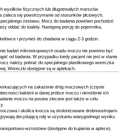
 wysiłków fizycznych lub długotrwałych marszów.
 zaleca się powstrzymanie od stosunków płciowych.
 specjalnego zestawu. Mocz do badania powinien pochodzić
eży oddać do toalety. Następną porcję do pojemnika,
odówce i przynieś do zbadania w ciągu 2-3 godzin.
anie badań mikroskopowych osadu moczu nie powinno być
pić od badania. W przypadku kiedy pacjent nie jest w stanie
 mocz należy pobrać do specjalnego plastikowego woreczka
ej. Woreczki dostępne są w aptekach.
 wskazujących na zakażenie dróg moczowych (częste
becności bakterii w danej próbce moczu i określenie ich
Badanie moczu na posiew zlecane jest także w celu
y.
 moczowa i okolica krocza są skolonizowane drobnoustrojami.
dgrywają decydującą rolę w uzyskaniu wiarygodnego wyniku
e transportowo-wzrostowe (dostępne do kupienia w aptece).