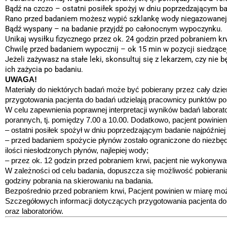
Bądź na czczo – ostatni posiłek spożyj w dniu poprzedzającym ba
Rano przed badaniem możesz wypić szklankę wody niegazowanej
Bądź wyspany – na badanie przyjdź po całonocnym wypoczynku.
Unikaj wysiłku fizycznego przez ok. 24 godzin przed pobraniem kr
Chwilę przed badaniem wypocznij – ok 15 min w pozycji siedzące
Jeżeli zażywasz na stałe leki, skonsultuj się z lekarzem, czy nie
ich zażycia po badaniu.
UWAGA!
Materiały do niektórych badań może być pobierany przez cały dzie
przygotowania pacjenta do badań udzielają pracownicy punktów pob
W celu zapewnienia poprawnej interpretacji wyników badań laborato
porannych, tj. pomiędzy 7.00 a 10.00. Dodatkowo, pacjent powinie
– ostatni posiłek spożył w dniu poprzedzającym badanie najpóźniej
– przed badaniem spożycie płynów zostało ograniczone do niezbędn
ilości niesłodzonych płynów, najlepiej wody;
– przez ok. 12 godzin przed pobraniem krwi, pacjent nie wykonywał
W zależności od celu badania, dopuszcza się możliwość pobieran
godziny pobrania na skierowaniu na badania.
Bezpośrednio przed pobraniem krwi, Pacjent powinien w miarę możl
Szczegółowych informacji dotyczących przygotowania pacjenta do
oraz laboratoriów.