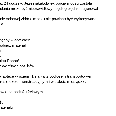
 24 godziny. Jeżeli jakakolwiek porcja moczu została
adania może być nieprawidłowy i będzię błędnie sugerował
nie dobowej zbiórki moczu nie powinno być wykonywane
ia.
stępny w aptekach.
obierz materiał.
.
.
nktu Pobrań.
ia/obfitych posiłków.
 w aptece w pojemnik na kał z podłożem transportowym.
resie około menstruacyjnym i w trakcie miesiączki.
zówki na podłożu żelowym.
żu.
teriału.