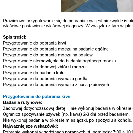
Prawidłowe przygotowanie się do pobrania krwi jest niezwykle is
właściwe postawienie właściwej diagnozy. W związku z tym w jaki
Spis treści:
Przygotowanie do pobrania krwi
Przygotowanie do pobrania moczu na badanie ogólne
Przygotowanie do pobrania moczu na posiew
Przygotowanie niemowlęcia do badania ogólnego moczu
Przygotowanie do dobowej zbiórki moczu
Przygotowanie do badania kału
Przygotowanie do pobrania wymazu gardła
Przygotowanie do pobrania wymazu z narz. płciowych
Przygotowanie do pobrania krwi
Badania rutynowe:
Zachowaj dotychczasową dietę – nie wykonuj badania w okresie g
Ogranicz spożywanie używek (np. kawa) 2-3 dni przed badaniem.
Nie wykonuj badania w okresie miesiączki, po spożyciu alkoholu,
Najważniejsze wskazówki:
Pobranie wykonaj w godzinach porannych, tj. pomiędzy 7:00 a 10: