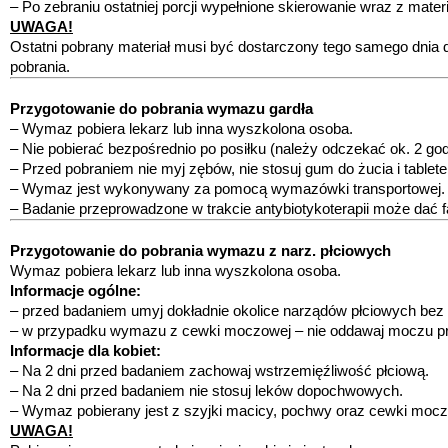
– Po zebraniu ostatniej porcji wypełnione skierowanie wraz z mate
UWAGA!
Ostatni pobrany materiał musi być dostarczony tego samego dnia 
pobrania.
Przygotowanie do pobrania wymazu gardła
– Wymaz pobiera lekarz lub inna wyszkolona osoba.
– Nie pobierać bezpośrednio po posiłku (należy odczekać ok. 2 god
– Przed pobraniem nie myj zębów, nie stosuj gum do żucia i tablete
– Wymaz jest wykonywany za pomocą wymazówki transportowej.
– Badanie przeprowadzone w trakcie antybiotykoterapii może dać 
Przygotowanie do pobrania wymazu z narz. płciowych
Wymaz pobiera lekarz lub inna wyszkolona osoba.
Informacje ogólne:
– przed badaniem umyj dokładnie okolice narządów płciowych bez 
– w przypadku wymazu z cewki moczowej – nie oddawaj moczu p
Informacje dla kobiet:
– Na 2 dni przed badaniem zachowaj wstrzemięźliwość płciową.
– Na 2 dni przed badaniem nie stosuj leków dopochwowych.
– Wymaz pobierany jest z szyjki macicy, pochwy oraz cewki mocz
UWAGA!