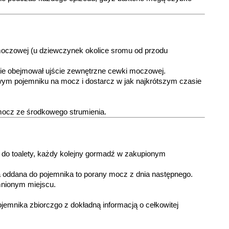
i moczowej (u dziewczynek okolice sromu od przodu
zie obejmował ujście zewnętrzne cewki moczowej.
m pojemniku na mocz i dostarcz w jak najkrótszym czasie
mocz ze środkowego strumienia.
 do toalety, każdy kolejny gormadź w zakupionym
ja oddana do pojemnika to porany mocz z dnia następnego.
nionym miejscu.
emnika zbiorczgo z dokładną informacją o cełkowitej