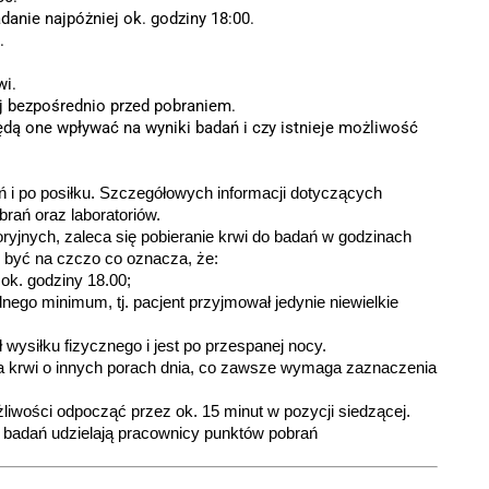
danie najpóżniej ok. godziny 18:00.
.
wi.
j bezpośrednio przed pobraniem.
 będą one wpływać na wyniki badań i czy istnieje możliwość
ń i po posiłku. Szczegółowych informacji dotyczących
rań oraz laboratoriów.
ryjnych, zaleca się pobieranie krwi do badań w godzinach
n być na czczo co oznacza, że:
 ok. godziny 18.00;
ego minimum, tj. pacjent przyjmował jedynie niewielkie
 wysiłku fizycznego i jest po przespanej nocy.
ia krwi o innych porach dnia, co zawsze wymaga zaznaczenia
iwości odpocząć przez ok. 15 minut w pozycji siedzącej.
 badań udzielają pracownicy punktów pobrań