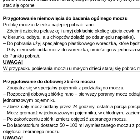
stać się oporne.
Przygotowanie niemowlęcia do badania ogólnego moczu
Próbkę moczu dziecka najlepiej pobrać rano.
– Zdejmij dziecku pieluszkę i umyj dokładnie okolicę ujścia cewk
w kierunku odbytu, a u chłopców żołądź po odsunięciu napletka).
– Do pobrania użyj specjalnego plastikowego woreczka, które będ
– Gdy niemowle odda mocz do woreczka, umieśc go w jednorazowy
do Punktu pobrań.
UWAGA!
W przypadku pobierania moczu u małych dzieci staraj się pobrać 
Przygotowanie do dobowej zbiórki moczu
– Zaopatrz się w specjalny pojemnik z podziałką do moczu.
– Rozpocznij dobową zbiórkę rano – pierwszy poranny mocz oddaj
jednorazowym pojemniku.
– Zbierz cały mocz oddany przez 24 godziny, ostatnia porcja porc
– Mocz gromadź w jednorazowym pojemniku, w chłodnym, zaciem
– Po zakończeniu zbiórki zmierz objętość zebranego moczu.
– Do laboratorium dostarcz 50 – 100 ml wymieszanego moczu z poj
objętości zebranego moczu.
UWAGA!