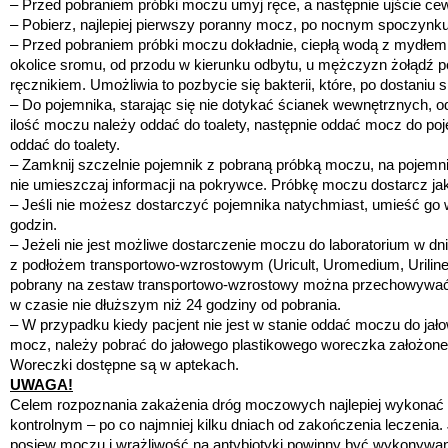
– Przed pobraniem próbki moczu umyj ręce, a następnie ujście ce
– Pobierz, najlepiej pierwszy poranny mocz, po nocnym spoczynku
– Przed pobraniem próbki moczu dokładnie, ciepłą wodą z mydłem 
okolice sromu, od przodu w kierunku odbytu, u mężczyzn żołądź p
ręcznikiem. Umożliwia to pozbycie się bakterii, które, po dostaniu
– Do pojemnika, starając się nie dotykać ścianek wewnętrznych, o
ilość moczu należy oddać do toalety, następnie oddać mocz do po
oddać do toalety.
– Zamknij szczelnie pojemnik z pobraną próbką moczu, na pojemnik
nie umieszczaj informacji na pokrywce. Próbkę moczu dostarcz ja
– Jeśli nie możesz dostarczyć pojemnika natychmiast, umieść go w
godzin.
– Jeżeli nie jest możliwe dostarczenie moczu do laboratorium w d
z podłożem transportowo-wzrostowym (Uricult, Uromedium, Uriline
pobrany na zestaw transportowo-wzrostowy można przechowywać w
w czasie nie dłuższym niż 24 godziny od pobrania.
– W przypadku kiedy pacjent nie jest w stanie oddać moczu do jał
mocz, należy pobrać do jałowego plastikowego woreczka założon
Woreczki dostępne są w aptekach.
UWAGA!
Celem rozpoznania zakażenia dróg moczowych najlepiej wykonać 
kontrolnym – po co najmniej kilku dniach od zakończenia leczeni
posiew moczu i wrażliwość na antybiotyki powinny być wykonywa