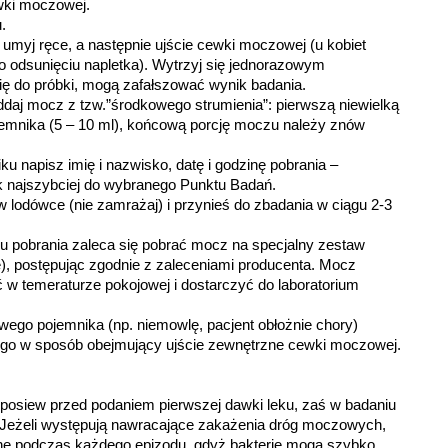
wki moczowej.
.
umyj ręce, a następnie ujście cewki moczowej (u kobiet
o odsunięciu napletka). Wytrzyj się jednorazowym
 się do próbki, mogą zafałszować wynik badania.
ddaj mocz z tzw.”środkowego strumienia”: pierwszą niewielką
jemnika (5 – 10 ml), końcową porcję moczu należy znów
u napisz imię i nazwisko, datę i godzinę pobrania –
k najszybciej do wybranego Punktu Badań.
 lodówce (nie zamrażaj) i przynieś do zbadania w ciągu 2-3
niu pobrania zaleca się pobrać mocz na specjalny zestaw
), postępując zgodnie z zaleceniami producenta. Mocz
 temeraturze pokojowej i dostarczyć do laboratorium
owego pojemnika (np. niemowlę, pacjent obłożnie chory)
ego w sposób obejmujący ujście zewnętrzne cewki moczowej.
posiew przed podaniem pierwszej dawki leku, zaś w badaniu
a. Jeżeli występują nawracające zakażenia dróg moczowych,
ne podczas każdego epizodu, gdyż bakterie mogą szybko