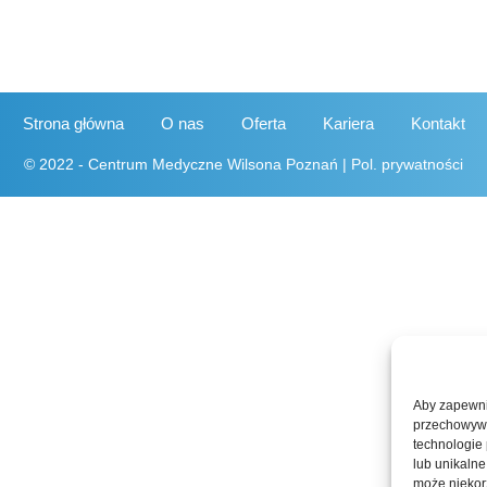
Strona główna
O nas
Oferta
Kariera
Kontakt
© 2022 - Centrum Medyczne Wilsona Poznań |
Pol. prywatności
Aby zapewnić
przechowywan
technologie
lub unikalne
może niekorz