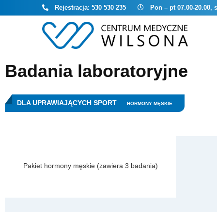
Rejestracja:
530 530 235
Pon – pt 07.00-20.00, 
Badania laboratoryjne
DLA UPRAWIAJĄCYCH SPORT
HORMONY MĘSKIE
Pakiet hormony męskie (zawiera 3 badania)