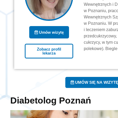
Wewnętrznych i D
w Poznaniu, praco
Wewnętrznych Szpi
w Poznaniu. W pr
i leczeniem zabu
Umów wizytę
przedcukrzycowy, c
cukrzycy, w tym 
polekowe). Biegle
Zobacz profil
lekarza
UMÓW SIĘ NA WIZYT
Diabetolog Poznań