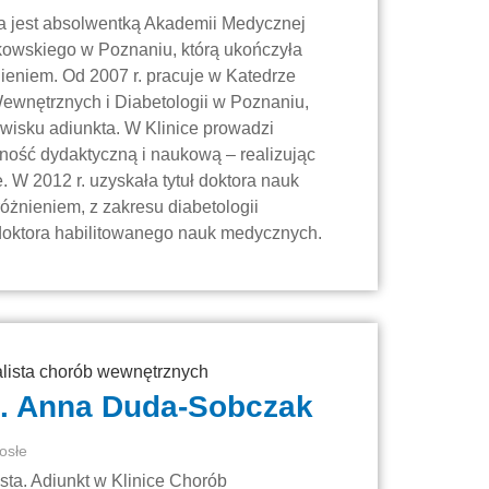
a jest absolwentką Akademii Medycznej
kowskiego w Poznaniu, którą ukończyła
nieniem. Od 2007 r. pracuje w Katedrze
Wewnętrznych i Diabetologii w Poznaniu,
owisku adiunkta. W Klinice prowadzi
ność dydaktyczną i naukową – realizując
 W 2012 r. uzyskała tytuł doktora nauk
żnieniem, z zakresu diabetologii
u doktora habilitowanego nauk medycznych.
alista chorób wewnętrznych
d. Anna Duda-Sobczak
osłe
ista. Adiunkt w Klinice Chorób