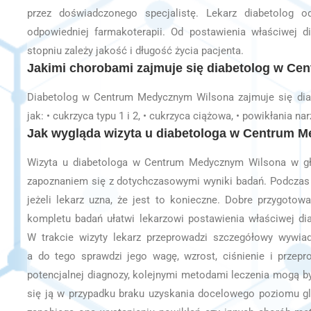
przez doświadczonego specjalistę. Lekarz diabetolog 
odpowiedniej farmakoterapii. Od postawienia właściwej d
stopniu zależy jakość i długość życia pacjenta.
Jakimi chorobami zajmuje się diabetolog w C
Diabetolog w Centrum Medycznym Wilsona zajmuje się diag
jak: • cukrzyca typu 1 i 2, • cukrzyca ciążowa, • powikłania n
Jak wygląda wizyta u diabetologa w Centrum 
Wizyta u diabetologa w Centrum Medycznym Wilsona w głó
zapoznaniem się z dotychczasowymi wyniki badań. Podczas
jeżeli lekarz uzna, że jest to konieczne. Dobre przygotow
kompletu badań ułatwi lekarzowi postawienia właściwej di
W trakcie wizyty lekarz przeprowadzi szczegółowy wywiad
a do tego sprawdzi jego wagę, wzrost, ciśnienie i przepr
potencjalnej diagnozy, kolejnymi metodami leczenia mogą być
się ją w przypadku braku uzyskania docelowego poziomu g