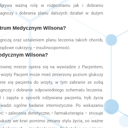
odgrywa ważną rolę w rozpoznaniu jak i dobraniu
iagnozy i dobrania planu dalszych działań w dużym
entrum Medycznym Wilsona?
nozą oraz ustaleniem planu leczenia takich chorób,
arządowe cukrzycy, • insulinooporność.
Medycznym Wilsona?
wnej mierze opiera się na wywiadzie z Pacjentem,
 wizyty Pacjent może mieć zmierzony poziom glukozy
anie się pacjenta do wizyty, w tym zabranie ze sobą
agnozy i dobranie odpowiedniego schematu leczenia.
 i zapyta o sposób odżywiana pacjenta, tryb życia
owadzi ogólne badanie internistyczne. Po wskazaniu
: • zalecenia dietetyczne, • farmakoterapia – stosuje
lukozy we krwi pomimo zmiany stylu życia, co ważne