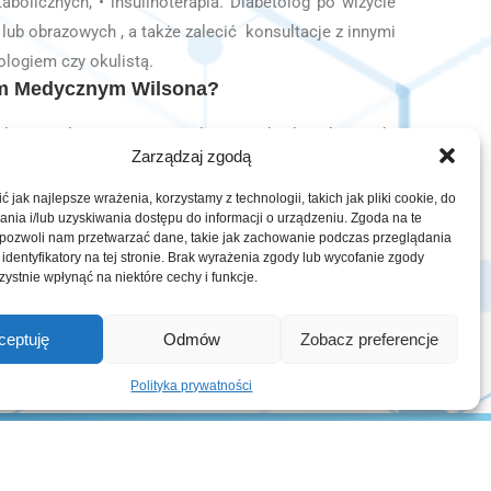
bolicznych, • insulinoterapia. Diabetolog po wizycie
ub obrazowych , a także zalecić konsultacje z innymi
ologiem czy okulistą.
rum Medycznym Wilsona?
eży zaplanować szczególnie w chwili, gdy wyniki
Zarządzaj zgodą
rwi lub gdy zaniepokoją nas następujące objawy •
 nagła utrata masy ciała, • częste oddawanie moczu, •
 jak najlepsze wrażenia, korzystamy z technologii, takich jak pliki cookie, do
ia i/lub uzyskiwania dostępu do informacji o urządzeniu. Zgoda na te
ści z koncentracją. Do lekarza diabetologa należy się
 pozwoli nam przetwarzać dane, takie jak zachowanie podczas przeglądania
iążowej.
 identyfikatory na tej stronie. Brak wyrażenia zgody lub wycofanie zgody
ystnie wpłynąć na niektóre cechy i funkcje.
ceptuję
Odmów
Zobacz preferencje
Polityka prywatności