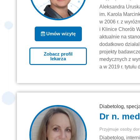
Aleksandra Urusk
im. Karola Marcin
w 2006 r. z wyróż
i Klinice Chorób 
Umów wizytę
aktualnie na stan
dodatkowo działal
projekty badawcze.
Zobacz profil
lekarza
medycznych z wyró
a w 2019 r. tytuł
Diabetolog, specj
Dr n. me
Przyjmuje osoby dor
Diabetolog, intern