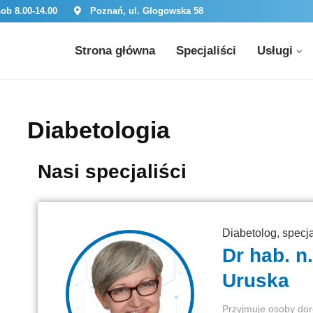
sob 8.00-14.00
Poznań, ul. Głogowska 58
Strona główna
Specjaliści
Usługi
Diabetologia
Nasi specjaliści
Diabetolog, specj
Dr hab. n
Uruska
Przyjmuje osoby dor