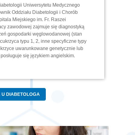
iabetologii Uniwersytetu Medycznego
wnik Oddziału Diabetologii i Chorób
tala Miejskiego im. Fr. Raszei
acy zawodowej zajmuje się diagnostyką
rzeń gospodarki węglowodanowej (stan
ukrzyca typu 1, 2, inne specyficzne typy
cukrzyce uwarunkowane genetycznie lub
 posługuje się językiem angielskim.
Ę U DIABETOLOGA