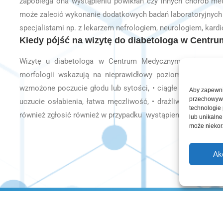
zapobiega ona wystąpieniu powikłań czy innych chorób meta
może zalecić wykonanie dodatkowych badań laboratoryjnych l
specjalistami np. z lekarzem nefrologiem, neurologiem, kardi
Kiedy pójść na wizytę do diabetologa w Cent
Wizytę u diabetologa w Centrum Medycznym Wilsona nal
morfologii wskazują na nieprawidłowy poziom cukru we k
wzmożone poczucie głodu lub sytości, • ciągłe pragnienie, •
Aby zapewnić
przechowywan
uczucie osłabienia, łatwa męczliwość, • drażliwość, trudno
technologie
również zgłosić również w przypadku wystąpienia cukrzycy c
lub unikalne
może niekorz
Ak
Strona główna
O nas
Oferta
Kariera
Kontakt
© 2022 - Centrum Medyczne Wilsona Poznań |
Pol. prywatności