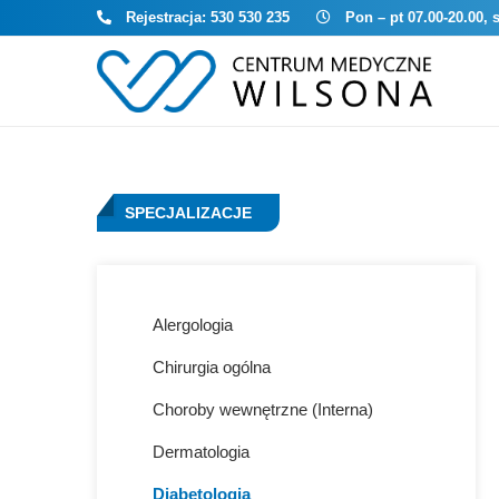
Rejestracja:
530 530 235
Pon – pt 07.00-20.00, 
SPECJALIZACJE
Alergologia
Chirurgia ogólna
Choroby wewnętrzne (Interna)
Dermatologia
Diabetologia