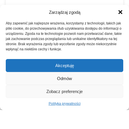
Proktologia
Zarządzaj zgodą
Radiologia
Aby zapewnić jak najlepsze wrażenia, korzystamy z technologii, takich jak
pliki cookie, do przechowywania i/lub uzyskiwania dostępu do informacji o
Reumatologia
urządzeniu. Zgoda na te technologie pozwoli nam przetwarzać dane, takie
jak zachowanie podczas przeglądania lub unikalne identyfikatory na tej
Urologia
stronie. Brak wyrażenia zgody lub wycofanie zgody może niekorzystnie
wpłynąć na niektóre cechy i funkcje.
Akceptuję
Odmów
Zobacz preferencje
Polityka prywatności
Strona główna
O nas
Oferta
Kariera
Kontakt