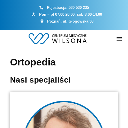
Rejestracja:
530 530 235
Pon – pt 07.00-20.00, sob 8.00-14.00
Poznań, ul. Głogowska 58
Ortopedia
Nasi specjaliści